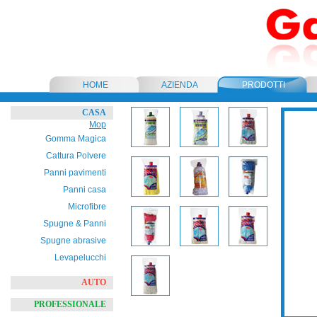
HOME
AZIENDA
PRODOTTI
CASA
Mop
Gomma Magica
Cattura Polvere
Panni pavimenti
Panni casa
Microfibre
Spugne & Panni
Spugne abrasive
Levapelucchi
AUTO
PROFESSIONALE