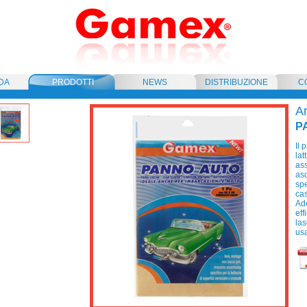
DA
PRODOTTI
NEWS
DISTRIBUZIONE
C
Ar
P
Il 
lat
ass
asc
spe
ca
Ade
eff
las
us