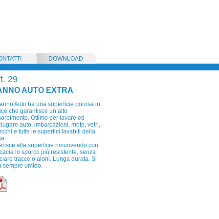
ONTATTI
DOWNLOAD
t. 29
ANNO AUTO EXTRA
panno Auto ha una superficie porosa in
tice che garantisce un alto
orbimento. Ottimo per lavare ed
iugare auto, imbarcazioni, moto, vetri,
cchi e tutte le superfici lavabili della
sa.
risce alla superficie rimuovendo con
icacia lo sporco più resistente, senza
ciare tracce o aloni. Lunga durata. Si
a sempre umido.