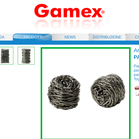
DA
PRODOTTI
NEWS
DISTRIBUZIONE
C
Ar
P
Pag
pen
par
Tog